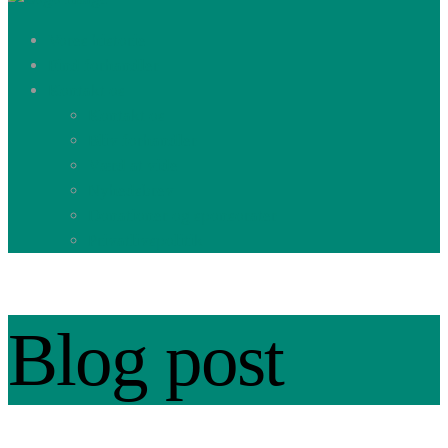
Dyremad
Vores historie
Find forhandler
Kontakt os
Kontakt os
Bliv forhandler
Værd at vide
Nyhedsbrev
Donationer og sponsorater
Privatlivspolitik
Blog post