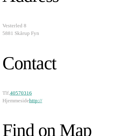
Vesterled 8
5881 Skårup Fyn
Contact
Tlf,
40570316
Hjemmeside
http://
Find on Map