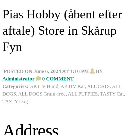
Pias Hobby (åbent efter
aftale)
Store in Skårup
Fyn
POSTED ON June 6, 2024 AT 1:16 PM
BY
Administrator
0 COMMENT
Categories:
AKTIV Hund, AKTIV Kat, ALL CATS, ALL
DOGS, ALL DOGS Grain-free, ALL PUPPIES, TASTY Cat,
TASTY Dog
Address