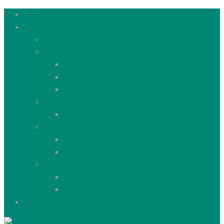
Forside
Produkter
Alle vores mærker
ALL DOGS & CATS
ALL PUPPIES
ALL DOGS
ALL CATS
ALL Grain-free
ALL DOGS Grain-free
AKTIV Fuldfoder
AKTIV Hund
AKTIV Kat
TASTY Petfood
TASTY DOG
TASTY CAT
Webshop
Aller