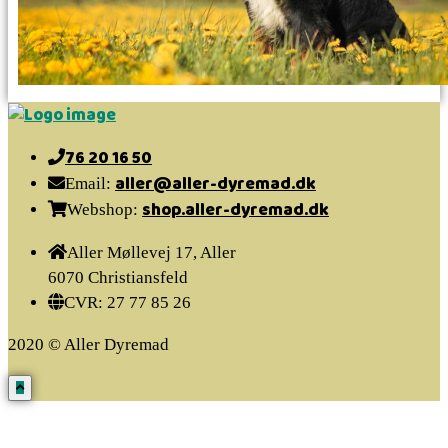
76 20 16 50
aller@aller-dyremad.dk
Email:
shop.aller-dyremad.dk
Webshop:
Aller Møllevej 17, Aller
6070 Christiansfeld
CVR: 27 77 85 26
2020 © Aller Dyremad