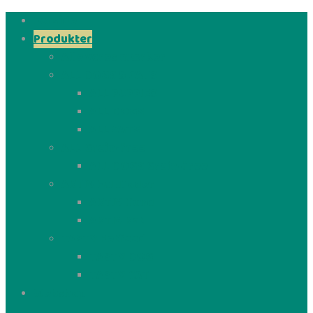
Forside
Produkter
Alle vores mærker
ALL DOGS & CATS
ALL PUPPIES
ALL DOGS
ALL CATS
ALL Grain-free
ALL DOGS Grain-free
AKTIV Fuldfoder
AKTIV Hund
AKTIV Kat
TASTY Petfood
TASTY DOG
TASTY CAT
Webshop