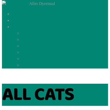
Aller Dyremad
Vores historie
Find forhandler
Kontakt os
Kontakt os
Bliv forhandler
Værd at vide
Nyhedsbrev
Donationer og sponsorater
Privatlivspolitik
ALL CATS