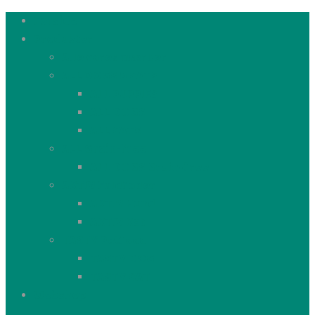
Forside
Produkter
Alle vores mærker
ALL DOGS & CATS
ALL PUPPIES
ALL DOGS
ALL CATS
ALL Grain-free
ALL DOGS Grain-free
AKTIV Fuldfoder
AKTIV Hund
AKTIV Kat
TASTY Petfood
TASTY DOG
TASTY CAT
Webshop