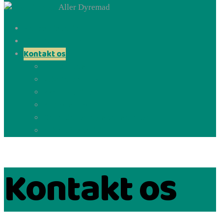
Aller Dyremad
Vores historie
Find forhandler
Kontakt os
Kontakt os
Bliv forhandler
Værd at vide
Nyhedsbrev
Donationer og sponsorater
Privatlivspolitik
Kontakt os