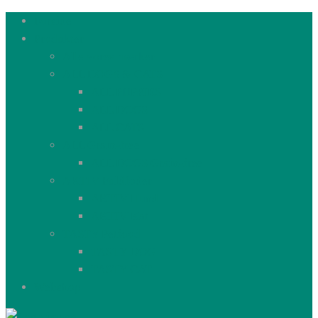
Forside
Produkter
Alle vores mærker
ALL DOGS & CATS
ALL PUPPIES
ALL DOGS
ALL CATS
ALL Grain-free
ALL DOGS Grain-free
AKTIV Fuldfoder
AKTIV Hund
AKTIV Kat
TASTY Petfood
TASTY DOG
TASTY CAT
Webshop
Aller