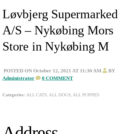
Løvbjerg Supermarked
A/S – Nykøbing Mors
Store in Nykøbing M
POSTED ON October 12, 2021 AT 11:30 AM
BY
Administrator
0 COMMENT
Categories:
ALL CATS, ALL DOGS, ALL PUPPIES
Address