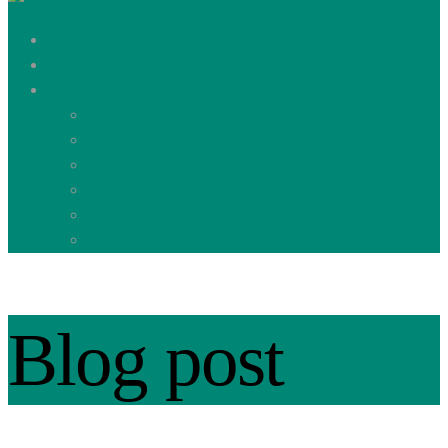
Dyremad
Vores historie
Find forhandler
Kontakt os
Kontakt os
Bliv forhandler
Værd at vide
Nyhedsbrev
Donationer og sponsorater
Privatlivspolitik
Blog post