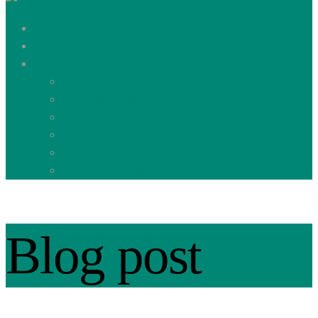
Dyremad
Vores historie
Find forhandler
Kontakt os
Kontakt os
Bliv forhandler
Værd at vide
Nyhedsbrev
Donationer og sponsorater
Privatlivspolitik
Blog post