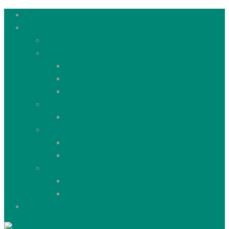
Forside
Produkter
Alle vores mærker
ALL DOGS & CATS
ALL PUPPIES
ALL DOGS
ALL CATS
ALL Grain-free
ALL DOGS Grain-free
AKTIV Fuldfoder
AKTIV Hund
AKTIV Kat
TASTY Petfood
TASTY DOG
TASTY CAT
Webshop
Aller