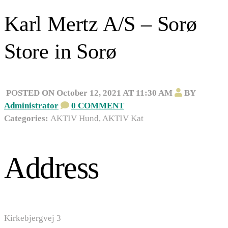
Karl Mertz A/S – Sorø
Store in Sorø
POSTED ON October 12, 2021 AT 11:30 AM
BY
Administrator
0 COMMENT
Categories:
AKTIV Hund, AKTIV Kat
Address
Kirkebjergvej 3