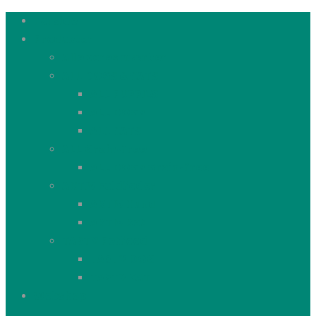
Forside
Produkter
Alle vores mærker
ALL DOGS & CATS
ALL PUPPIES
ALL DOGS
ALL CATS
ALL Grain-free
ALL DOGS Grain-free
AKTIV Fuldfoder
AKTIV Hund
AKTIV Kat
TASTY Petfood
TASTY DOG
TASTY CAT
Webshop