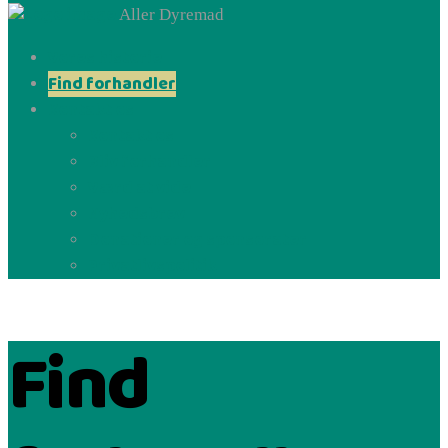
Aller Dyremad
Vores historie
Find forhandler
Kontakt os
Kontakt os
Bliv forhandler
Værd at vide
Nyhedsbrev
Donationer og sponsorater
Privatlivspolitik
Find